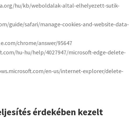
la.org/hu/kb/weboldalak-altal-elhelyezett-sutik-
.com/guide/safari/manage-cookies-and-website-data-
gle.com/chrome/answer/95647
ft.com/hu-hu/help/4027947/microsoft-edge-delete-
ows.microsoft.com/en-us/internet-explorer/delete-
eljesítés érdekében kezelt