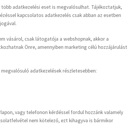
 több adatkezelési eset is megvalósulhat. Tájékoztatjuk,
tézéssel kapcsolatos adatkezelés csak abban az esetben
jogával.
m vásárol, csak látogatója a webshopnak, akkor a
atkozhatnak Önre, amennyiben marketing célú hozzájárulást
n megvalósuló adatkezelések részletesebben:
űrlapon, vagy telefonon kérdéssel fordul hozzánk valamely
solatfelvétel nem kötelező, ezt kihagyva is bármikor