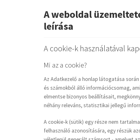
A weboldal üzemeltet
leírása
A cookie-k használatával kap
Mi az a cookie?
Az Adatkezelő a honlap látogatása során 
és számokból álló információcsomag, amit
elmentse bizonyos beállításait, megkönn
néhány releváns, statisztikai jellegű info
A cookie-k (sütik) egy része nem tartalm
felhasználó azonosítására, egy részük az
véletlenül generált számsort - amelyet a