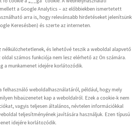
lt fő cookie a „__ga” cookie. A webhelyhasználati
 mellett a Google Analytics – az előbbiekben ismertetett
asználható arra is, hogy relevánsabb hirdetéseket jelenítsünk
gle Keresésben) és szerte az interneten.
 nélkülözhetetlenek, és lehetővé teszik a weboldal alapvető
z oldal számos funkciója nem lesz elérhető az Ön számára.
ag a munkamenet idejére korlátozódik.
a felhasználó weboldalhasználatáról, például, hogy mely
milyen hibaüzenetet kap a weboldalról. Ezek a cookie-k nem
ókat, vagyis teljesen általános, névtelen információkkal
eboldal teljesítményének javítására használjuk. Ezen típusú
net idejére korlátozódik.