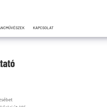
ÁNCMŰVÉSZEK
KAPCSOLAT
tató
rzsébet