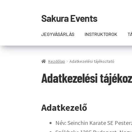
Sakura Events
Ugrás
Kilépés
a
a
navigációhoz
tartalomba
JEGYVÁSÁRLÁS
INSTRUKTOROK
T
Kezdőlap
Adatkezelési tájékoztató
Adatkezelési tájékoz
Adatkezelő
Név: Seinchin Karate SE Peste