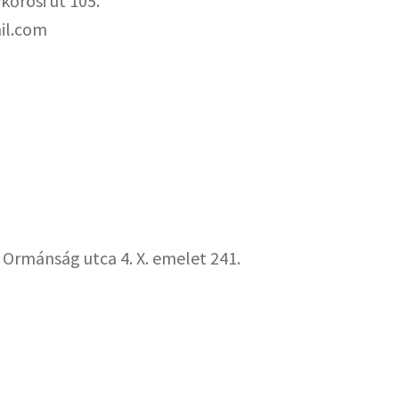
őrösi út 105.
il.com
 Ormánság utca 4. X. emelet 241.