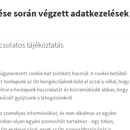
ése során végzett adatkezelések
csolatos tájékoztatás
úgynevezett cookie-kat (sütiket) használ. A cookie betűből
 honlapunk az Ön böngészőjének küld el azzal a céllal, hogy
yítse a honlapunk használatát és közreműködik abban, hogy
rmációt gyűjtsünk a látogatóinkról.
az személyes információkat, és nem alkalmas az egyéni
onban olyan egyéni azonosítót tartalmaz - egy titkos,
z Ön eszköze tárol, ezzel az Ön azonosíthatóságát is