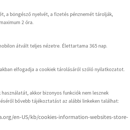
ét, a böngésző nyelvét, a fizetés pénznemét tárolják,
 maximum 2 óra.
mobilon átvált teljes nézetre. Élettartama 365 nap.
akban elfogadja a cookiek tárolásáról szóló nyilatkozatot.
 használatát, akkor bizonyos funkciók nem lesznek
éséről bővebb tájékoztatást az alábbi linkeken találhat:
lla.org/en-US/kb/cookies-information-websites-store-