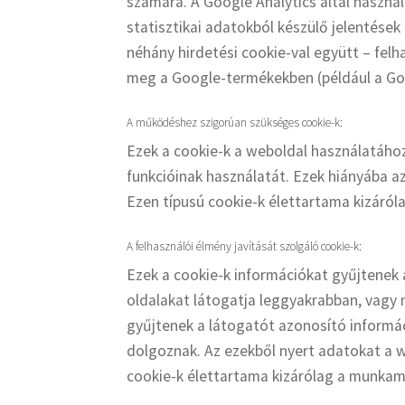
számára. A Google Analytics által haszná
statisztikai adatokból készülő jelentések
néhány hirdetési cookie-val együtt – felh
meg a Google-termékekben (például a Goo
A működéshez szigorúan szükséges cookie-k:
Ezek a cookie-k a weboldal használatához
funkcióinak használatát. Ezek hiányába a
Ezen típusú cookie-k élettartama kizáról
A felhasználói élmény javítását szolgáló cookie-k:
Ezek a cookie-k információkat gyűjtenek 
oldalakat látogatja leggyakrabban, vagy 
gyűjtenek a látogatót azonosító informáci
dolgoznak. Az ezekből nyert adatokat a w
cookie-k élettartama kizárólag a munkame