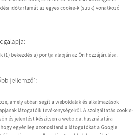
ödési időtartamát az egyes cookie-k (sütik) vonatkozó
jogalapja:
kk (1) bekezdés a) pontja alapján az Ön hozzájárulása.
őbb jellemzői:
öze, amely abban segít a weboldalak és alkalmazások
pjanak látogatóik tevékenységeiről. A szolgáltatás cookie-
sön és jelentést készítsen a weboldal használatára
, hogy egyénileg azonosítaná a látogatókat a Google