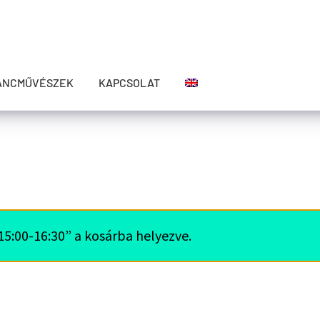
ÁNCMŰVÉSZEK
KAPCSOLAT
5:00-16:30” a kosárba helyezve.