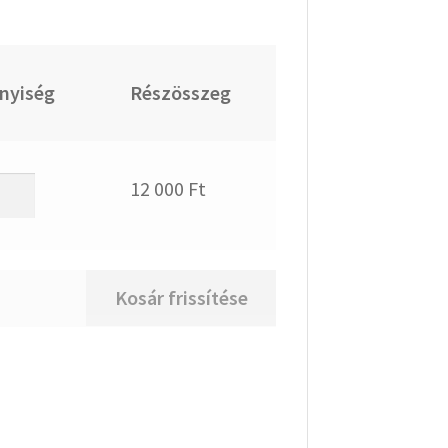
nyiség
Részösszeg
a
12 000
Ft
io
mbat
Kosár frissítése
0-
0
nyiség