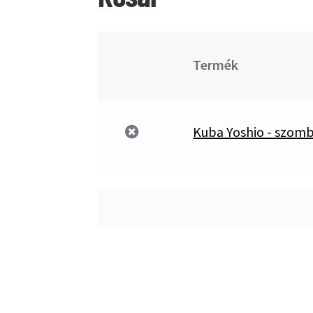
Termék
Tétel
törlése
Kuba Yoshio - szomb