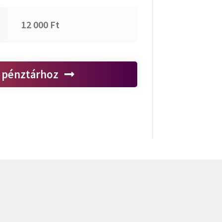
12 000
Ft
 pénztárhoz