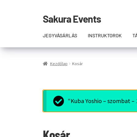
Sakura Events
Ugrás
Kilépés
a
a
navigációhoz
tartalomba
JEGYVÁSÁRLÁS
INSTRUKTOROK
T
Kezdőlap
Kosár
“Kuba Yoshio – szombat – 1
Kosár