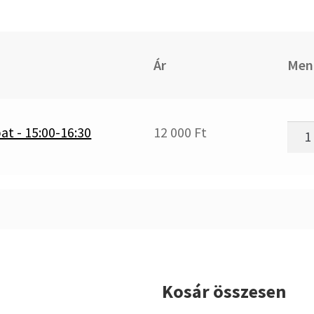
Ár
Men
Kub
at - 15:00-16:30
12 000
Ft
Yosh
-
szo
-
15:0
16:3
men
Kosár összesen