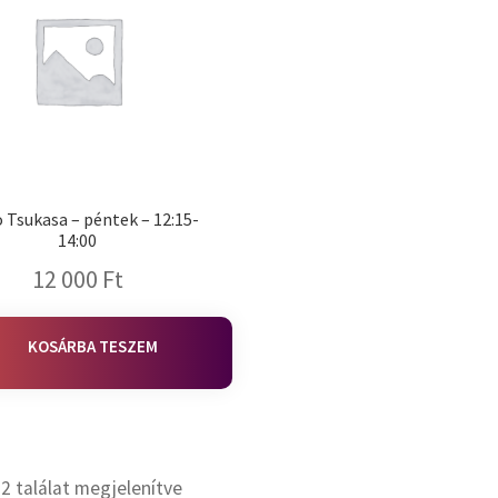
o Tsukasa – péntek – 12:15-
14:00
12 000
Ft
KOSÁRBA TESZEM
 2 találat megjelenítve