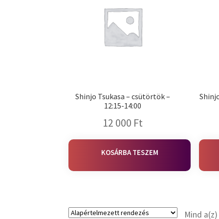
Shinjo Tsukasa – csütörtök –
Shinj
12:15-14:00
12 000
Ft
KOSÁRBA TESZEM
Mind a(z)