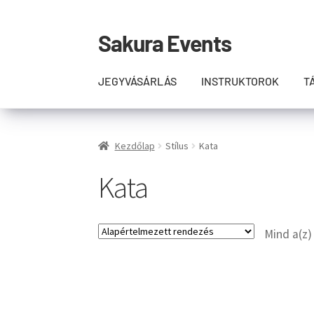
Sakura Events
Ugrás
Kilépés
a
a
navigációhoz
tartalomba
JEGYVÁSÁRLÁS
INSTRUKTOROK
T
Kezdőlap
Stílus
Kata
Kata
Mind a(z)