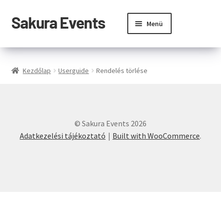
Sakura Events
Ugrás
Kilépés
Menü
a
a
navigációhoz
tartalomba
Jegyvásárlás
Kezdőlap
Userguide
Rendelés törlése
Instruktorok
Táncművészek
© Sakura Events 2026
Kapcsolat
Adatkezelési tájékoztató
Built with WooCommerce
.